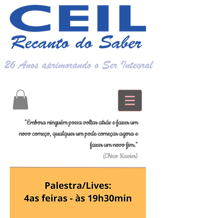
"Embora ninguém possa voltar atrás e fazer um
novo começo, qualquer um pode começar agora e
fazer um novo fim."
(Chico Xavier)