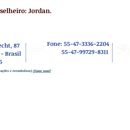
selheiro:
Jordan.
Fone: 55-47-3336-2204
cht, 87
55-47-99729-8311
 -
Brasil
5
oluções e reembolsos)
clique aqui!