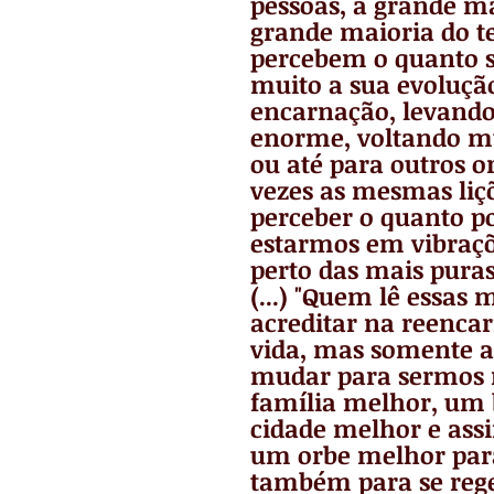
pessoas, a grande ma
grande maioria do t
percebem o quanto s
muito a sua evolução
encarnação, levand
enorme, voltando mu
ou até para outros o
vezes as mesmas liçõ
perceber o quanto p
estarmos em vibraç
perto das mais puras 
(...) "Quem lê essas
acreditar na reenca
vida, mas somente a
mudar para sermos 
família melhor, um
cidade melhor e assi
um orbe melhor par
também para se rege