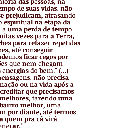
ioria das pessoas, na
empo de suas vidas, não
e prejudicam, atrasando
 espiritual na etapa da
o a uma perda de tempo
itas vezes para a Terra,
rbes para refazer repetidas
es, até conseguir
odemos ficar cegos por
ões que nem chegam
energias do bem." (...)
 mensagens, não precisa
rnação ou na vida após a
creditar que precisamos
melhores, fazendo uma
 bairro melhor, uma
m por diante, até termos
a quem pra cá virá
nerar."