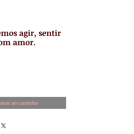
mos agir, sentir
com amor.
onar ao carrinho