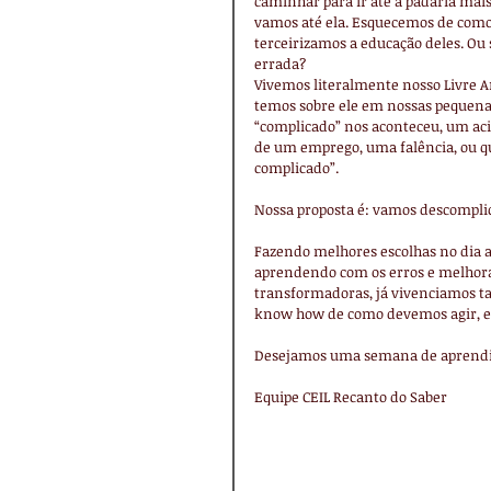
caminhar para ir até a padaria mai
vamos até ela. Esquecemos de como 
terceirizamos a educação deles. Ou
errada?
Vivemos literalmente nosso Livre A
temos sobre ele em nossas pequenas
“complicado” nos aconteceu, um ac
de um emprego, uma falência, ou q
complicado”.
Nossa proposta é: vamos descompl
Fazendo melhores escolhas no dia a
aprendendo com os erros e melhor
transformadoras, já vivenciamos ta
know how de como devemos agir, en
Desejamos uma semana de aprendiz
Equipe CEIL Recanto do Saber