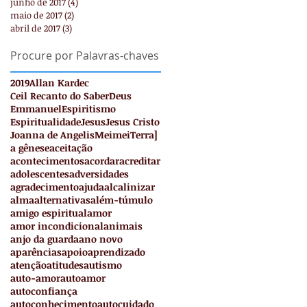
junho de 2017
(4)
4 posts
maio de 2017
(2)
2 posts
abril de 2017
(3)
3 posts
Procure por Palavras-chaves
2019
Allan Kardec
Ceil Recanto do Saber
Deus
Emmanuel
Espiritismo
Espiritualidade
Jesus
Jesus Cristo
Joanna de Angelis
Meimei
Terra
]
a gênese
aceitação
acontecimentos
acordar
acreditar
adolescentes
adversidades
agradecimento
ajuda
alcalinizar
alma
alternativas
além-túmulo
amigo espiritual
amor
amor incondicional
animais
anjo da guarda
ano novo
aparências
apoio
aprendizado
atenção
atitudes
autismo
auto-amor
autoamor
autoconfiança
autoconhecimento
autocuidado