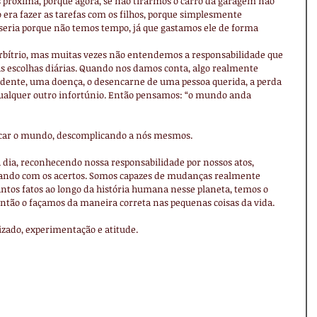
s próxima, porque agora, se não tirarmos o carro da garagem não 
era fazer as tarefas com os filhos, porque simplesmente 
 seria porque não temos tempo, já que gastamos ele de forma 
rbítrio, mas muitas vezes não entendemos a responsabilidade que 
 escolhas diárias. Quando nos damos conta, algo realmente 
idente, uma doença, o desencarne de uma pessoa querida, a perda 
ualquer outro infortúnio. Então pensamos: “o mundo anda 
icar o mundo, descomplicando a nós mesmos.
 dia, reconhecendo nossa responsabilidade por nossos atos, 
ando com os acertos. Somos capazes de mudanças realmente 
ntos fatos ao longo da história humana nesse planeta, temos o 
tão o façamos da maneira correta nas pequenas coisas da vida.
ado, experimentação e atitude.