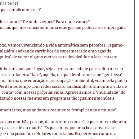
licado”
 que complicamos ele?
de estamos? De onde viemos? Para onde vamos?
tenciais que nos consomem uma energia que poderia ser empregada 
indo, vamos vivenciando a vida automática sem perceber. Pegamo-
 alguém. Deixando carrinhos de supermercado em vagas de 
iça” de voltar alguns metros para devolvê-lo no local correto.
rrinho em qualquer lugar, seja apenas ansiedade para voltarmos ao 
ssa verdadeira “face”, aquela, da qual lembramos que “gentileza” 
sma forma que educação e preocupação ambiental, voam pela janela 
 Perdemos tempo com redes sociais, analisando futilmente a vida de 
 conta” com nossas próprias vidas. Aproveitamos a “inutilidade” do 
avizando nossas mentes em programas tão igualmente inúteis.
 comentários, mas andamos realmente “complicando o mundo”.
co das manhãs, porque, de uns tempos pra cá, aquecemos o planeta 
ua para o café da manhã. Esquecemos que uma boa conversa se 
que não possuíam celulares conectados. Esquecemos como era 