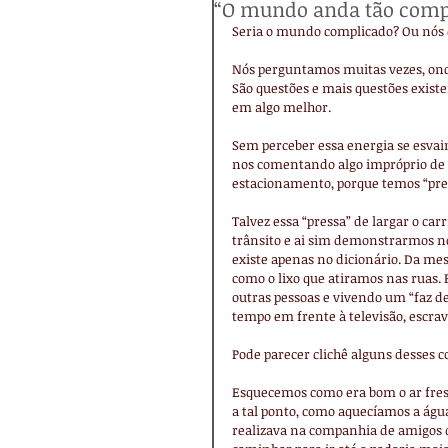
“O mundo anda tão comp
Seria o mundo complicado? Ou nós
Nós perguntamos muitas vezes, on
São questões e mais questões exis
em algo melhor.
Sem perceber essa energia se esva
nos comentando algo impróprio de
estacionamento, porque temos “pregu
Talvez essa “pressa” de largar o ca
trânsito e ai sim demonstrarmos no
existe apenas no dicionário. Da me
como o lixo que atiramos nas ruas.
outras pessoas e vivendo um “faz de
tempo em frente à televisão, escr
Pode parecer clichê alguns desses
Esquecemos como era bom o ar fres
a tal ponto, como aquecíamos a ág
realizava na companhia de amigos 