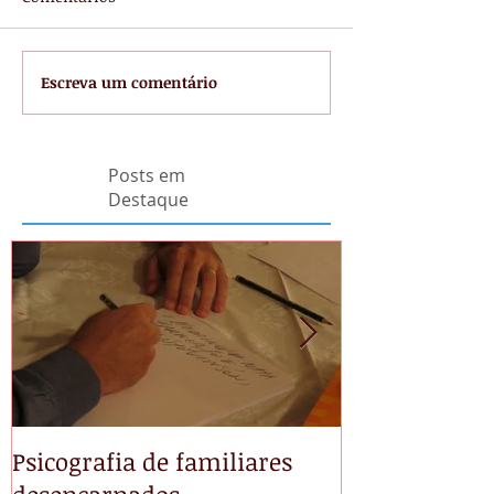
Escreva um comentário
Posts em
Destaque
Psicografia de familiares
NÃO TEMAS
desencarnados