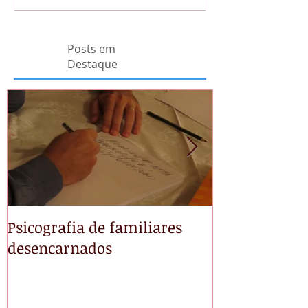
Posts em
Destaque
Psicografia de familiares
NÃO TEMAS
desencarnados