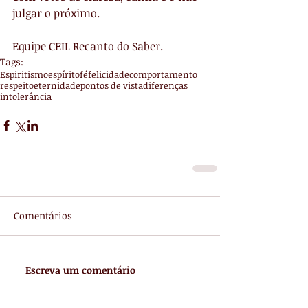
julgar o próximo.
Equipe CEIL Recanto do Saber.
Tags:
Espiritismo
espírito
fé
felicidade
comportamento
respeito
eternidade
pontos de vista
diferenças
intolerância
Comentários
Escreva um comentário