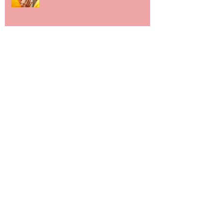
Ouvir e escutar
Arquivo
setembro de 2024
(1)
1 post
julho de 2023
(2)
2 posts
junho de 2023
(1)
1 post
maio de 2021
(1)
1 post
março de 2021
(1)
1 post
fevereiro de 2021
(1)
1 post
dezembro de 2020
(2)
2 posts
outubro de 2020
(2)
2 posts
setembro de 2020
(1)
1 post
agosto de 2020
(3)
3 posts
julho de 2020
(1)
1 post