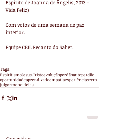
Espírito de Joanna de Ângelis, 2013 - 
Vida Feliz)
Com votos de uma semana de paz 
interior.
Equipe CEIL Recanto do Saber.
Tags:
Espiritismo
Jesus Cristo
evolução
perdão
autoperdão
oportunidade
aprendizado
empatia
experiências
erro
julgar
monoideias
Comentários