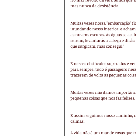
No mar revolto da vida temos que a
mas nunca da desistência.
Muitas vezes nossa "embarcação" f
inundando nosso interior, e achamo
as nuvens escuras. As águas se acal
sereno, levantarás a cabeça e dirás: 
que surgiram, mas consegui."
E nesses obstáculos superados e venc
para sempre, tudo é passageiro ness
trazerem de volta as pequenas coisa
Muitas vezes não damos importância
pequenas coisas que nos faz felize
E assim seguimos nosso caminho, m
calmas.
A vida não é um mar de rosas que 