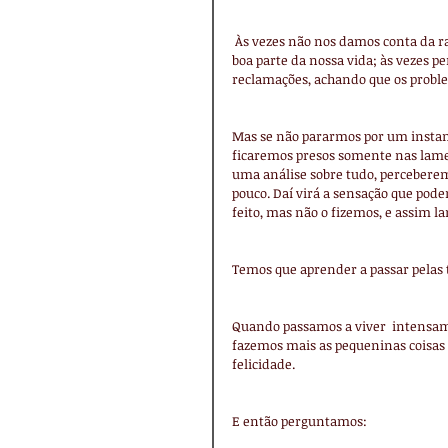
 Às vezes não nos damos conta da rapidez dos dias, meses e anos. E,  quando percebemos, já passou uma 
boa parte da nossa vida; às vezes 
reclamações, achando que os probl
Mas se não pararmos por um instant
ficaremos presos somente nas lamen
uma análise sobre tudo, perceberem
pouco. Daí virá a sensação que pode
feito, mas não o fizemos, e assim 
Temos que aprender a passar pelas
Quando passamos a viver  intensamen
fazemos mais as pequeninas coisas d
felicidade.
E então perguntamos: