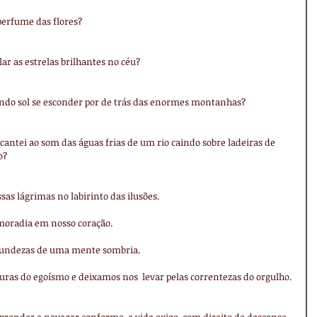
 perfume das flores?
ar as estrelas brilhantes no céu?
 lindo sol se esconder por de trás das enormes montanhas?
cantei ao som das águas frias de um rio caindo sobre ladeiras de 
o?
as lágrimas no labirinto das ilusões.
moradia em nosso coração.
fundezas de uma mente sombria.
as do egoísmo e deixamos nos  levar pelas correntezas do orgulho.