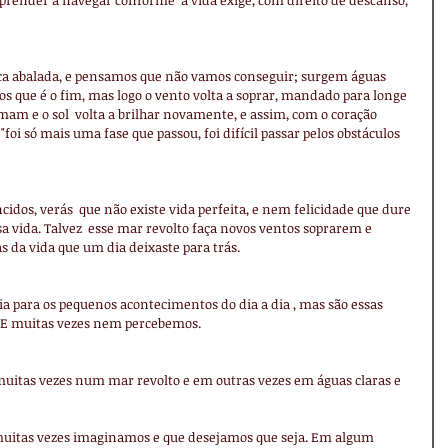
prender a navegar conforme  a vida exige, com direito de descanso, 
ica abalada, e pensamos que não vamos conseguir; surgem águas 
s que é o fim, mas logo o vento volta a soprar, mandado para longe 
mam e o sol  volta a brilhar novamente, e assim, com o coração 
"foi só mais uma fase que passou, foi difícil passar pelos obstáculos 
idos, verás  que não existe vida perfeita, e nem felicidade que dure 
a vida. Talvez  esse mar revolto faça novos ventos soprarem e 
s da vida que um dia deixaste para trás.
 para os pequenos acontecimentos do dia a dia , mas são essas 
s. E muitas vezes nem percebemos.
uitas vezes num mar revolto e em outras vezes em águas claras e 
muitas vezes imaginamos e que desejamos que seja. Em algum 