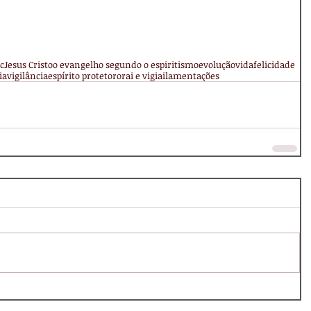
c
Jesus Cristo
o evangelho segundo o espiritismo
evolução
vida
felicidade
ia
vigilância
espírito protetor
orai e vigiai
lamentações