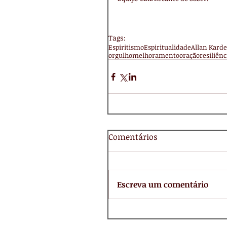
Tags:
Espiritismo
Espiritualidade
Allan Karde
orgulho
melhoramento
oração
resiliênc
Comentários
Escreva um comentário