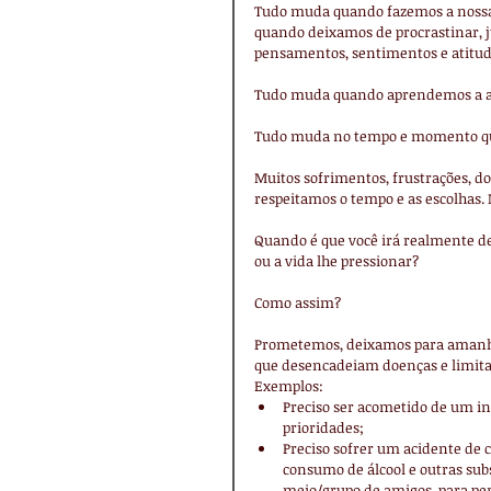
Tudo muda quando fazemos a nossa 
quando deixamos de procrastinar, j
pensamentos, sentimentos e atitud
Tudo muda quando aprendemos a ama
Tudo muda no tempo e momento que
Muitos sofrimentos, frustrações, d
respeitamos o tempo e as escolhas.
Quando é que você irá realmente dec
ou a vida lhe pressionar?
Como assim?
Prometemos, deixamos para amanhã/
que desencadeiam doenças e limita
Exemplos: 
Preciso ser acometido de um inf
prioridades;  
Preciso sofrer um acidente de c
consumo de álcool e outras sub
meio/grupo de amigos, para per