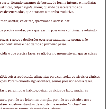
parte. Quando paramos de buscar, de forma intensa e imediata; 
ustificar, culpar algo/alguém; quando desaceleramos os 
es desenfreadas, que atrasam a marcha evolutiva.
r, aceitar, valorizar, aproximar e aconselhar.
 precisa mudar, para que, assim, possamos continuar evoluindo.
oenças, ranços e desilusões ocorrem exatamente porque não 
 Não confiamos e não damos o primeiro passo.
idir o que precisa fazer, se não for no momento em que as coisas 
depois a reeducação alimentar para controlar os níveis orgânicos 
ções. Porém quando algo acontece, somos pressionados a fazer.
arto para mudar hábitos, deixar os vícios de lado, mudar as 
arro, por não ter feito manutenção, por não ter evitado o uso e 
stâncias, alimentando o desejo de me manter “incluso” no 
der pessoas, tempo, desembolsar valores;  