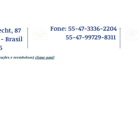
Fone: 55-47-3336-2204
cht, 87
55-47-99729-8311
 -
Brasil
5
oluções e reembolsos)
clique aqui!