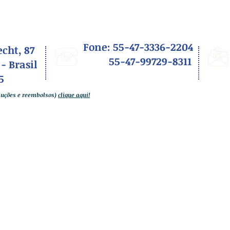
Fone: 55-47-3336-2204
cht, 87
55-47-99729-8311
 -
Brasil
5
oluções e reembolsos)
clique aqui!