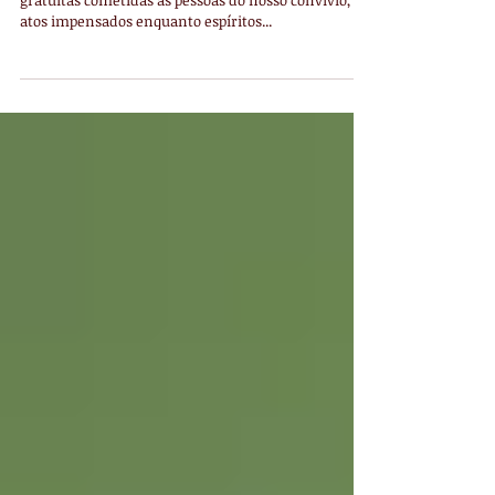
Passado: um professor para o
presente e o futuro.
Os assuntos mal resolvidos do passado, as ofensas
gratuitas cometidas às pessoas do nosso convívio, os
atos impensados enquanto espíritos...