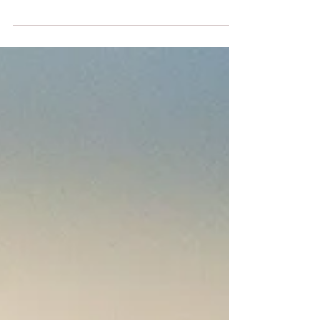
nem se dão conta disso. Ficam presos nas
profundezas de suas mentes vazias, jogadas à...