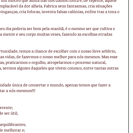
or um motivo que ainda não nos damos conta e, de repente, aquele 
mplacável da dor alheia. Fabrica seus fantasmas, cria situações 
nganças, cria fofocas, inventa falsas calúnias, enfim traz a tona o 
seu dia poderia ser bom pela manhã, é o mesmo ser que cultiva o 
a mente e seu corpo muitas vezes, fazendo as escolhas erradas 
unidade, temos a chance de escolher com o nosso livre arbítrio, 
 vidas, de fazermos o nosso melhor para nós mesmos. Mas esse 
as, praticarmos o orgulho, atropelarmos o processo natural, 
a, sermos algozes daqueles que vivem conosco, entre tantas outras 
nidade única de consertar o mundo, apenas temos que fazer a 
tar a nós mesmos!!!
erente;  
ser útil;  
equilibrantes;  
e melhorar e;  