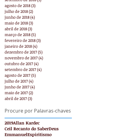
agosto de 2018
(3)
3 posts
julho de 2018
(2)
2 posts
junho de 2018
(4)
4 posts
maio de 2018
(3)
3 posts
abril de 2018
(3)
3 posts
março de 2018
(5)
5 posts
fevereiro de 2018
(3)
3 posts
janeiro de 2018
(4)
4 posts
dezembro de 2017
(5)
5 posts
novembro de 2017
(4)
4 posts
outubro de 2017
(4)
4 posts
setembro de 2017
(4)
4 posts
agosto de 2017
(5)
5 posts
julho de 2017
(4)
4 posts
junho de 2017
(4)
4 posts
maio de 2017
(2)
2 posts
abril de 2017
(3)
3 posts
Procure por Palavras-chaves
2019
Allan Kardec
Ceil Recanto do Saber
Deus
Emmanuel
Espiritismo