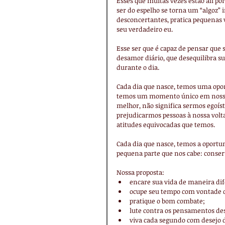
Esses que muitas vezes estão ali p
ser do espelho se torna um “algoz” i
desconcertantes, pratica pequenas vi
seu verdadeiro eu.
Esse ser que é capaz de pensar que 
desamor diário, que desequilibra su
durante o dia.
Cada dia que nasce, temos uma oport
temos um momento único em nossas
melhor, não significa sermos egoíst
prejudicarmos pessoas à nossa volt
atitudes equivocadas que temos.
Cada dia que nasce, temos a oportu
pequena parte que nos cabe: conser
Nossa proposta: 
encare sua vida de maneira dif
ocupe seu tempo com vontade de 
pratique o bom combate;  
lute contra os pensamentos des
viva cada segundo com desejo d