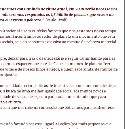
inuarmos consumindo no ritmo atual, em 2030 serão necessários 
da não teremos resgatados os 1,5 bilhão de pessoas que vivem na 
za ou extrema pobreza.”
 (Paulo Tiroli)
irracional e sem critérios faz com que nós gastemos nosso tempo 
ríamos. Encontramos ao redor do planeta um movimento que está 
 sociais, seja do consumo excessivo ou mesmo da pobreza material 
pre, deixar para trás o desnecessário e seguir caminhando para as 
podemos esquecer que este “lar” que chamamos de planeta Terra, 
que virão e de nossos filhos e netos, e quem sabe ainda, de muitos de 
s ajustes.
nsabilidade, criar políticas de incentivo ao consumo consciente; a 
; a busca de uma melhor igualdade social aos muitos povos e 
idade de vida e de espírito para cada um; entender que para 
ão e cultura.
 a cota que nos cabe na concessão que obtivemos para usufruir esse 
s estão fazendo por esse lugar? As ações (por mais pequenas que 