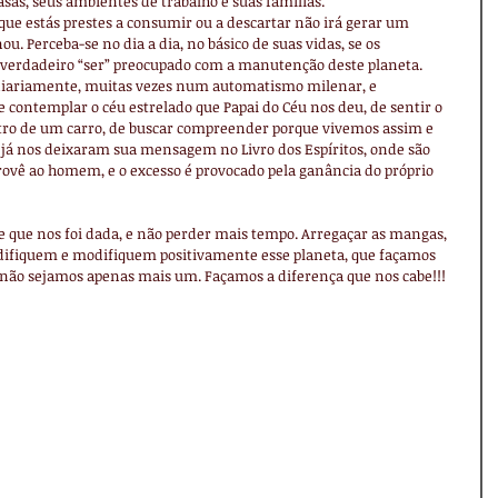
as, seus ambientes de trabalho e suas famílias.
ue estás prestes a consumir ou a descartar não irá gerar um 
. Perceba-se no dia a dia, no básico de suas vidas, se os 
 verdadeiro “ser” preocupado com a manutenção deste planeta.
diariamente, muitas vezes num automatismo milenar, e 
contemplar o céu estrelado que Papai do Céu nos deu, de sentir o 
tro de um carro, de buscar compreender porque vivemos assim e 
 já nos deixaram sua mensagem no Livro dos Espíritos, onde são 
rovê ao homem, e o excesso é provocado pela ganância do próprio 
 que nos foi dada, e não perder mais tempo. Arregaçar as mangas, 
difiquem e modifiquem positivamente esse planeta, que façamos 
 não sejamos apenas mais um. Façamos a diferença que nos cabe!!!