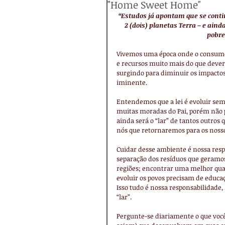
"Home Sweet Home"
“Estudos já apontam que se cont
2 (dois) planetas Terra – e ain
pobre
Vivemos uma época onde o consumo 
e recursos muito mais do que deve
surgindo para diminuir os impactos
iminente.
Entendemos que a lei é evoluir sem
muitas moradas do Pai, porém não 
ainda será o “lar” de tantos outros 
nós que retornaremos para os nosso
Cuidar desse ambiente é nossa respo
separação dos resíduos que geramos
regiões; encontrar uma melhor qual
evoluir os povos precisam de educaç
Isso tudo é nossa responsabilidade,
“lar”.
Pergunte-se diariamente o que você