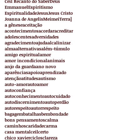
Ceil Recanto do Saber
Deus
Emmanuel
Espiritismo
Espiritualidade
Jesus
Jesus Cristo
Joanna de Angelis
Meimei
Terra
]
a gênese
aceitação
acontecimentos
acordar
acreditar
adolescentes
adversidades
agradecimento
ajuda
alcalinizar
alma
alternativas
além-túmulo
amigo espiritual
amor
amor incondicional
animais
anjo da guarda
ano novo
aparências
apoio
aprendizado
atenção
atitudes
autismo
auto-amor
autoamor
autoconfiança
autoconhecimento
autocuidado
autodiscernimento
autoperdão
autorespeito
autorrespeito
bagagem
batalhas
bem
bondade
bons pensamentos
calma
caminhos
caridade
carma
casa mental
ceil
certo
chico xavier
ciclos
clareza