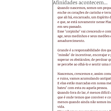
Afinidades acontecem...
Quando nascemos, somos um pequen
enche os corações de carinho e ter
que ali há, encarnado, um Espírito 
e que, se está novamente nesse Pla
em seu passado.
Esse "corpinho" vai crescendo e c
age, seus medinhos e seus medões 
amadurecimento.
Grande é a responsabilidade dos que
"missão" de incentivar, encorajar e 
superar os obstáculos; de perdoar 
se percebe ao olhá-lo e sentir uma 
Nascemos, crescemos e, assim como
e ruins, vamos acumulando antipati
E elas estão marcadas em nossa mem
bateu" com esta ou aquela pessoa.
Quando fora do lar, é menos difícil
que é onde temos que conviver e co
menos quando ainda não somos inde
vida.