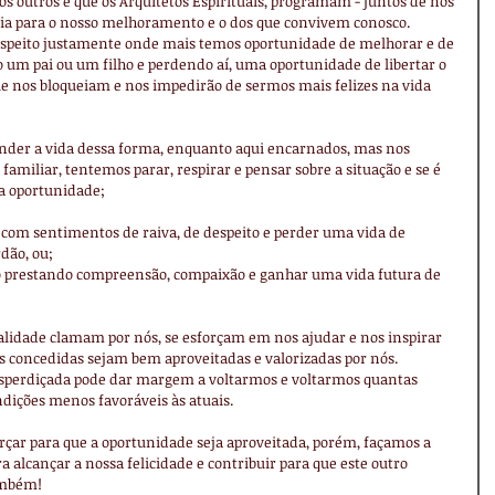
 outros e que os Arquitetos Espirituais, programam - juntos de nós 
ária para o nosso melhoramento e o dos que convivem conosco.
speito justamente onde mais temos oportunidade de melhorar e de 
 um pai ou um filho e perdendo aí, uma oportunidade de libertar o 
e nos bloqueiam e nos impedirão de sermos mais felizes na vida 
nder a vida dessa forma, enquanto aqui encarnados, mas nos 
miliar, tentemos parar, respirar e pensar sobre a situação e se é 
a oportunidade;
com sentimentos de raiva, de despeito e perder uma vida de 
dão, ou;
 prestando compreensão, compaixão e ganhar uma vida futura de 
ualidade clamam por nós, se esforçam em nos ajudar e nos inspirar 
s concedidas sejam bem aproveitadas e valorizadas por nós.
perdiçada pode dar margem a voltarmos e voltarmos quantas 
ndições menos favoráveis às atuais.
orçar para que a oportunidade seja aproveitada, porém, façamos a 
 alcançar a nossa felicidade e contribuir para que este outro 
também!