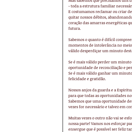
Mas sabemos que precisamos uns dos
- toda a estrutura familiar necess
E costumamos reclamar ou criar de
quitar nossos débitos, abandonando
coração das amarras energéticas qu
futura.
Sabemos o quanto é difícil compree
momentos de intolerância no meio fa
válido desperdiçar um minuto dest
Se é mais válido perder um minuto 
oportunidade de reconciliação e per
Se é mais válido ganhar um minuto
felicidade e gratidão.
Nossos anjos da guarda e a Espirit
para que todas as oportunidades no
Sabemos que uma oportunidade des
vezes for necessário e talvez em co
Muitas vezes o outro não vai se esf
nossa parte! Vamos nos esforçar para
enxergue que é possível ser feliz 