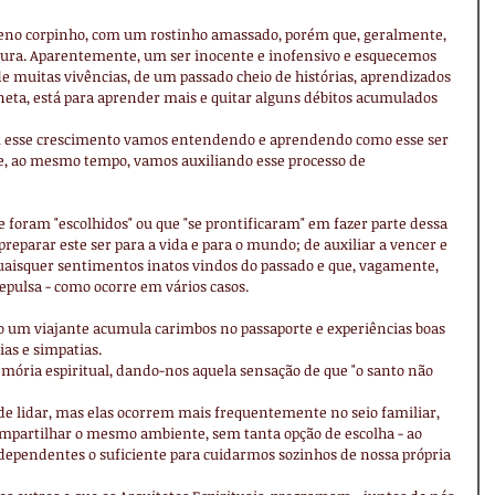
o corpinho, com um rostinho amassado, porém que, geralmente, 
nura. Aparentemente, um ser inocente e inofensivo e esquecemos 
de muitas vivências, de um passado cheio de histórias, aprendizados 
neta, está para aprender mais e quitar alguns débitos acumulados 
om esse crescimento vamos entendendo e aprendendo como esse ser 
e, ao mesmo tempo, vamos auxiliando esse processo de 
 foram "escolhidos" ou que "se prontificaram" em fazer parte dessa 
preparar este ser para a vida e para o mundo; de auxiliar a vencer e 
quaisquer sentimentos inatos vindos do passado e que, vagamente, 
repulsa - como ocorre em vários casos.
 um viajante acumula carimbos no passaporte e experiências boas 
as e simpatias.
ória espiritual, dando-nos aquela sensação de que "o santo não 
 de lidar, mas elas ocorrem mais frequentemente no seio familiar, 
mpartilhar o mesmo ambiente, sem tanta opção de escolha - ao 
pendentes o suficiente para cuidarmos sozinhos de nossa própria 