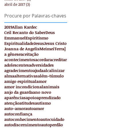
abril de 2017
(3)
3 posts
Procure por Palavras-chaves
2019
Allan Kardec
Ceil Recanto do Saber
Deus
Emmanuel
Espiritismo
Espiritualidade
Jesus
Jesus Cristo
Joanna de Angelis
Meimei
Terra
]
a gênese
aceitação
acontecimentos
acordar
acreditar
adolescentes
adversidades
agradecimento
ajuda
alcalinizar
alma
alternativas
além-túmulo
amigo espiritual
amor
amor incondicional
animais
anjo da guarda
ano novo
aparências
apoio
aprendizado
atenção
atitudes
autismo
auto-amor
autoamor
autoconfiança
autoconhecimento
autocuidado
autodiscernimento
autoperdão